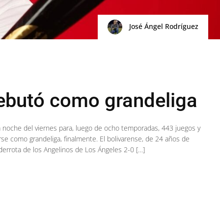
José Ángel Rodríguez
ebutó como grandeliga
la noche del viernes para, luego de ocho temporadas, 443 juegos y
arse como grandeliga, finalmente. El bolivarense, de 24 años de
derrota de los Angelinos de Los Ángeles 2-0 […]