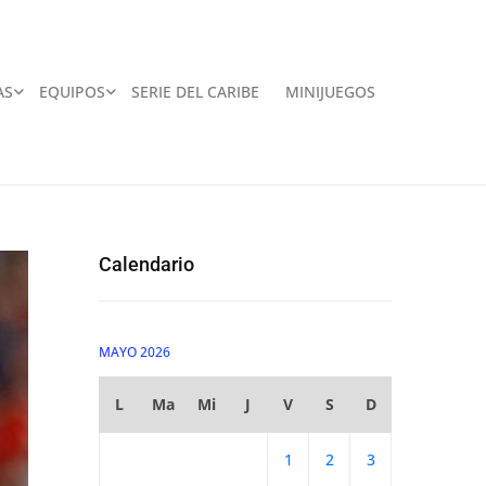
AS
EQUIPOS
SERIE DEL CARIBE
MINIJUEGOS
Calendario
MAYO 2026
L
Ma
Mi
J
V
S
D
1
2
3