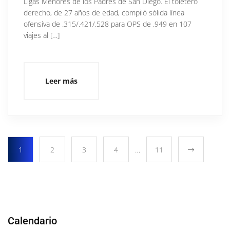
Ligas Menores de los Padres de San Diego. El toletero
derecho, de 27 años de edad, compiló sólida línea
ofensiva de .315/.421/.528 para OPS de .949 en 107
viajes al […]
Leer más
1
2
3
4
…
11
Calendario