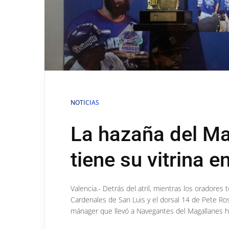
NOTICIAS
La hazaña del M
tiene su vitrina 
Valencia.- Detrás del atril, mientras los oradores
Cardenales de San Luis y el dorsal 14 de Pete Ros
mánager que llevó a Navegantes del Magallanes hac