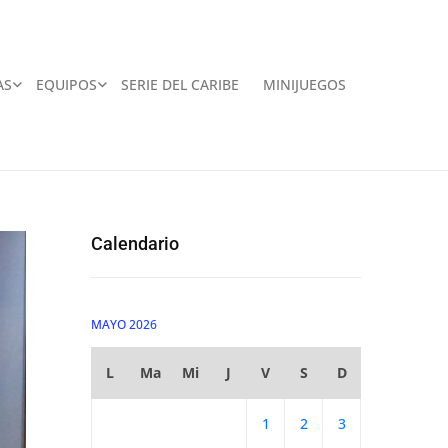
AS
EQUIPOS
SERIE DEL CARIBE
MINIJUEGOS
Calendario
MAYO 2026
L
Ma
Mi
J
V
S
D
1
2
3