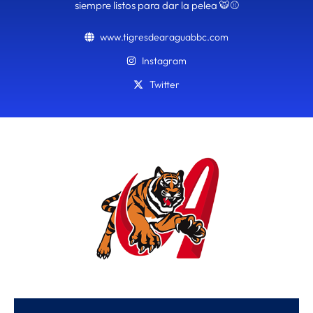
siempre listos para dar la pelea 🐯⚾
www.tigresdearaguabbc.com
Instagram
Twitter