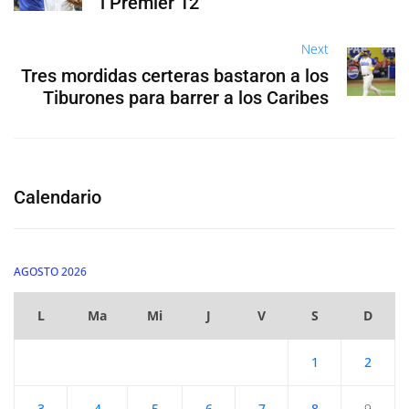
l Premier 12
Next
Tres mordidas certeras bastaron a los
Tiburones para barrer a los Caribes
Calendario
AGOSTO 2026
L
Ma
Mi
J
V
S
D
1
2
3
4
5
6
7
8
9