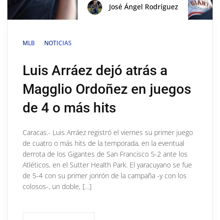
José Ángel Rodríguez
MLB
NOTICIAS
Luis Arráez dejó atrás a
Magglio Ordoñez en juegos
de 4 o más hits
Caracas.- Luis Arráez registró el viernes su primer juego
de cuatro o más hits de la temporada, en la eventual
derrota de los Gigantes de San Francisco 5-2 ante los
Atléticos, en el Sutter Health Park. El yaracuyano se fue
de 5-4 con su primer jonrón de la campaña -y con los
colosos-, un doble, […]