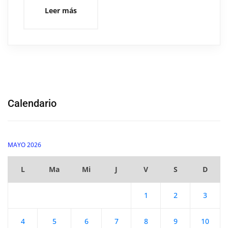
Leer más
Calendario
MAYO 2026
L
Ma
Mi
J
V
S
D
1
2
3
4
5
6
7
8
9
10