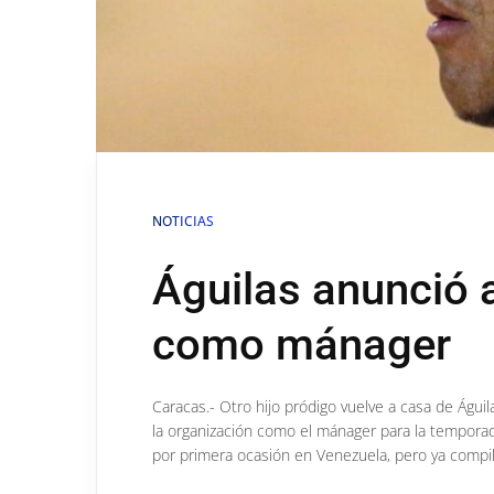
NOTICIAS
Águilas anunció 
como mánager
Caracas.- Otro hijo pródigo vuelve a casa de Águil
la organización como el mánager para la temporad
por primera ocasión en Venezuela, pero ya compil