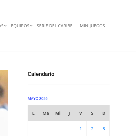
AS
EQUIPOS
SERIE DEL CARIBE
MINIJUEGOS
Calendario
MAYO 2026
L
Ma
Mi
J
V
S
D
1
2
3