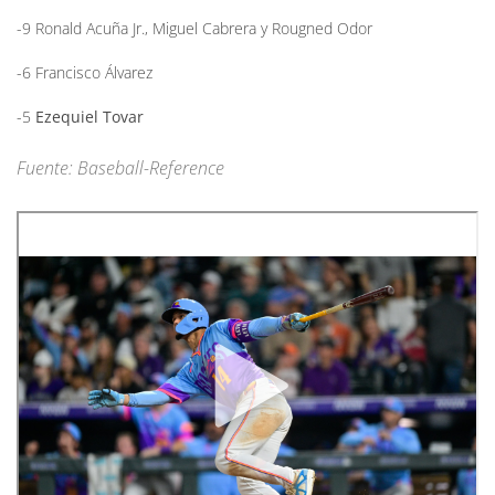
-9 Ronald Acuña Jr., Miguel Cabrera y Rougned Odor
-6 Francisco Álvarez
-5
Ezequiel Tovar
Fuente: Baseball-Reference