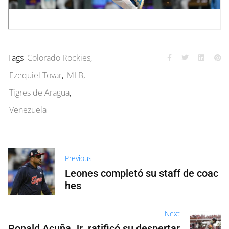
Tags
Colorado Rockies
,
Ezequiel Tovar
,
MLB
,
Tigres de Aragua
,
Venezuela
Previous
Leones completó su staff de coac
hes
Next
Ronald Acuña Jr. ratificó su despertar