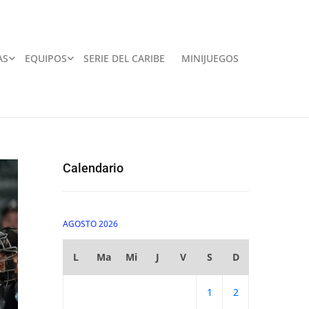
AS
EQUIPOS
SERIE DEL CARIBE
MINIJUEGOS
Calendario
AGOSTO 2026
L
Ma
Mi
J
V
S
D
1
2