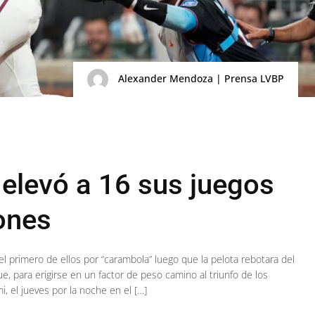
Alexander Mendoza | Prensa LVBP
 elevó a 16 sus juegos
rones
el primero de ellos por “carambola” luego que la pelota rebotara del
e, para erigirse en un factor de peso camino al triunfo de los
, el jueves por la noche en el […]