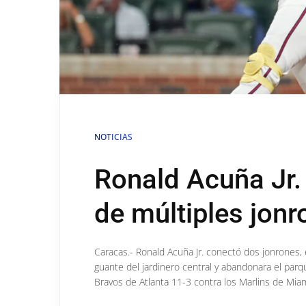
NOTICIAS
Ronald Acuña Jr.
de múltiples jon
Caracas.- Ronald Acuña Jr. conectó dos jonrones, 
guante del jardinero central y abandonara el parqu
Bravos de Atlanta 11-3 contra los Marlins de Miami