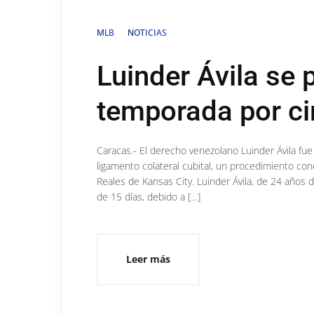
MLB
NOTICIAS
Luinder Ávila se p
temporada por c
Caracas.- El derecho venezolano Luinder Ávila fu
ligamento colateral cubital, un procedimiento co
Reales de Kansas City. Luinder Ávila, de 24 años 
de 15 días, debido a […]
Leer más