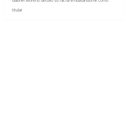
Gabriel Moreno detuvo su racha embasándome como
titular