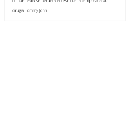
Luinder Ávila se perderá el resto de la temporada por
cirugía Tommy John