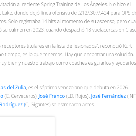
tación al reciente Spring Training de Los Ángeles. No hizo el
t Lake, donde dejó línea ofensiva de .212/.307/.424 para OPS d
ros. Solo registraba 14 hits al momento de su ascenso, pero cua
zó su culmen en 2023, cuando despachó 18 vuelacercas en Clase
 receptores titulares en la lista de lesionados”, reconoció Kurt
smo tiempo, es lo que tenemos. Hay que encontrar una solución.
uy bien y nuestro trabajo como coaches es guiarlos y ayudarlos
las del Zulia
, es el séptimo venezolano que debuta en 2026.
ro
(C, Cerveceros),
José Franco
(LD, Rojos
),
José Fernández
(INF
 Rodríguez
(
C, Gigantes) se estrenaron antes.