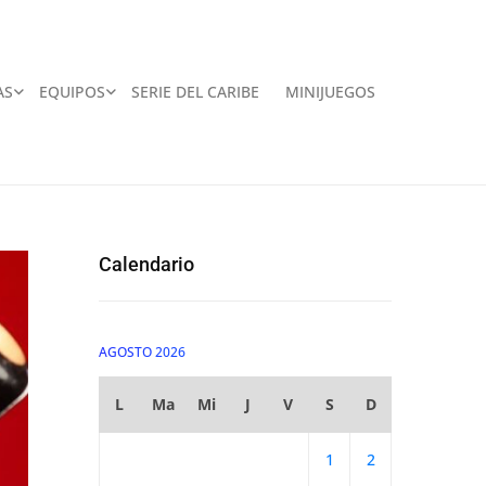
AS
EQUIPOS
SERIE DEL CARIBE
MINIJUEGOS
Calendario
AGOSTO 2026
L
Ma
Mi
J
V
S
D
1
2