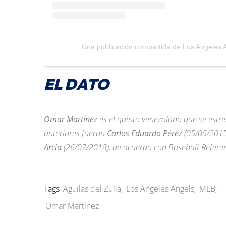
Una publicación compartida de Los Angeles 
EL DATO
Omar Martínez
es el quinto venezolano que se estr
anteriores fueron
Carlos Eduardo Pérez
(05/05/2015
Arcia
(26/07/2018), de acuerdo con Baseball-Refere
Tags
Águilas del Zulia
,
Los Angeles Angels
,
MLB
,
Omar Martínez