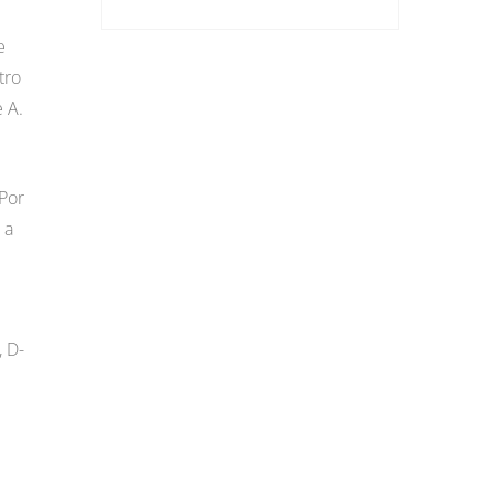
e
tro
 A.
 Por
 a
, D-