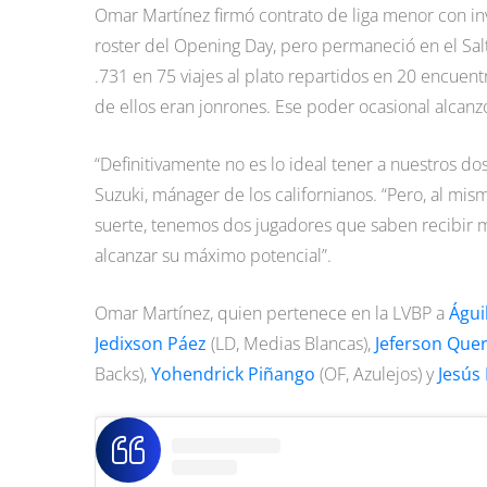
Omar Martínez firmó contrato de liga menor con invi
roster del Opening Day, pero permaneció en el Sal
.731 en 75 viajes al plato repartidos en 20 encuent
de ellos eran jonrones. Ese poder ocasional alcan
“Definitivamente no es lo ideal tener a nuestros dos
Suzuki, mánager de los californianos. “Pero, al mi
suerte, tenemos dos jugadores que saben recibir m
alcanzar su máximo potencial”.
Omar Martínez, quien pertenece en la LVBP a
Águi
Jedixson Páez
(LD, Medias Blancas),
Jeferson Que
Backs),
Yohendrick Piñango
(OF, Azulejos) y
Jesús