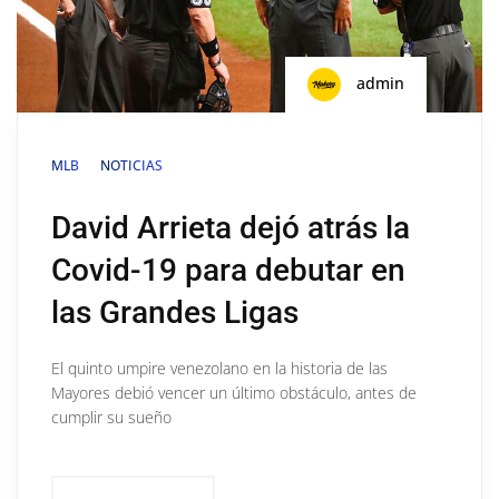
admin
MLB
NOTICIAS
David Arrieta dejó atrás la
Covid-19 para debutar en
las Grandes Ligas
El quinto umpire venezolano en la historia de las
Mayores debió vencer un último obstáculo, antes de
cumplir su sueño