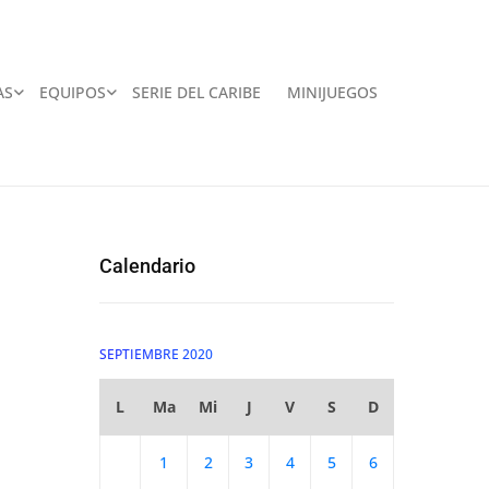
AS
EQUIPOS
SERIE DEL CARIBE
MINIJUEGOS
Calendario
SEPTIEMBRE 2020
L
Ma
Mi
J
V
S
D
1
2
3
4
5
6