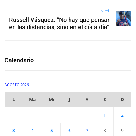
Next
Russell Vásquez: “No hay que pensar
en las distancias, sino en el día a día”
Calendario
AGOSTO 2026
L
Ma
Mi
J
V
S
D
1
2
3
4
5
6
7
8
9