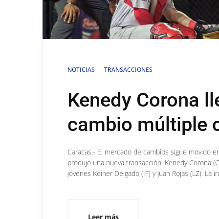
NOTICIAS
TRANSACCIONES
Kenedy Corona ll
cambio múltiple 
Caracas.- El mercado de cambios sigue movido en 
produjo una nueva transacción: Kenedy Corona (OF
jóvenes Keiner Delgado (IF) y Juan Rojas (LZ). La 
Leer más