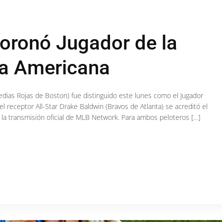
coronó Jugador de la
ga Americana
edias Rojas de Boston) fue distinguido este lunes como el Jugador
l receptor All-Star Drake Baldwin (Bravos de Atlanta) se acreditó el
 la transmisión oficial de MLB Network. Para ambos peloteros […]