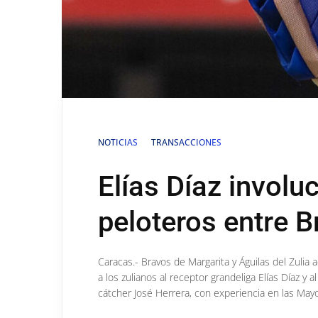
NOTICIAS
TRANSACCIONES
Elías Díaz involu
peloteros entre B
Caracas.- Bravos de Margarita y Águilas del Zulia
a los zulianos al receptor grandeliga Elías Díaz y a
cátcher José Herrera, con experiencia en las Mayo