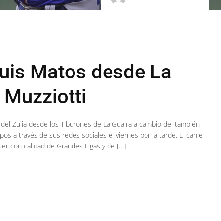
 Luis Matos desde La
 Muzziotti
s del Zulia desde los Tiburones de La Guaira a cambio del también
os a través de sus redes sociales el viernes por la tarde. El canje
ster con calidad de Grandes Ligas y de […]