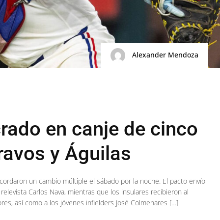
Alexander Mendoza
crado en canje de cinco
ravos y Águilas
 acordaron un cambio múltiple el sábado por la noche. El pacto envío
l relevista Carlos Nava, mientras que los insulares recibieron al
res, así como a los jóvenes infielders José Colmenares […]