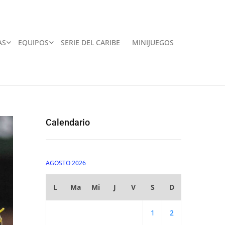
AS
EQUIPOS
SERIE DEL CARIBE
MINIJUEGOS
Calendario
AGOSTO 2026
L
Ma
Mi
J
V
S
D
1
2