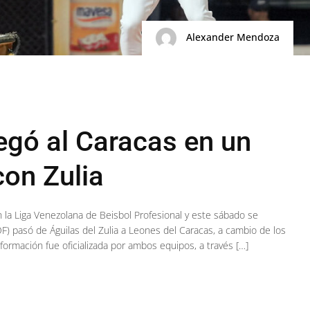
Alexander Mendoza
egó al Caracas en un
con Zulia
la Liga Venezolana de Beisbol Profesional y este sábado se
) pasó de Águilas del Zulia a Leones del Caracas, a cambio de los
información fue oficializada por ambos equipos, a través […]