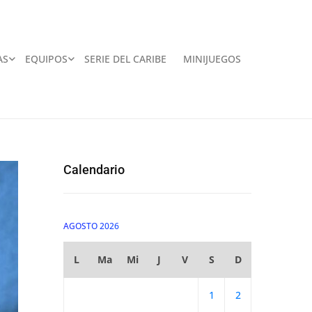
AS
EQUIPOS
SERIE DEL CARIBE
MINIJUEGOS
Calendario
AGOSTO 2026
L
Ma
Mi
J
V
S
D
1
2