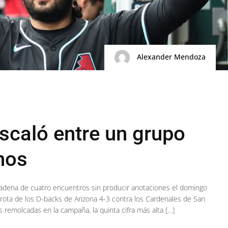
Alexander Mendoza
scaló entre un grupo
nos
adena de cuatro encuentros sin producir anotaciones el domingo
rrota de los D-backs de Arizona 4-3 contra los Cardenales de San
 remolcadas en la campaña, la quinta cifra más alta […]