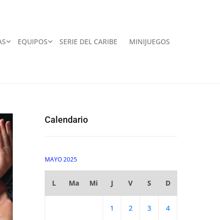
AS
EQUIPOS
SERIE DEL CARIBE
MINIJUEGOS
Calendario
MAYO 2025
L
Ma
Mi
J
V
S
D
1
2
3
4