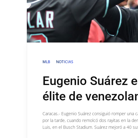
MLB
NOTICIAS
Eugenio Suárez e
élite de venezola
Caracas.- Eugenio Suárez consiguió romper una c
por la tarde, cuando remolcó dos rayitas en la de
Luis, en el Busch Stadium. Suárez mejoró a 40 sus