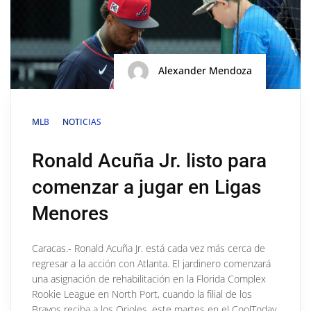
Alexander Mendoza
MLB
NOTICIAS
Ronald Acuña Jr. listo para
comenzar a jugar en Ligas
Menores
Caracas.- Ronald Acuña Jr. está cada vez más cerca de
regresar a la acción con Atlanta. El jardinero comenzará
una asignación de rehabilitación en la Florida Complex
Rookie League en North Port, cuando la filial de los
Bravos reciba a los Orioles, este martes en el CoolToday