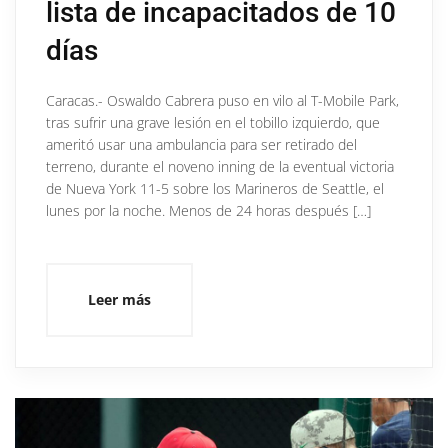
lista de incapacitados de 10
días
Caracas.- Oswaldo Cabrera puso en vilo al T-Mobile Park,
tras sufrir una grave lesión en el tobillo izquierdo, que
ameritó usar una ambulancia para ser retirado del
terreno, durante el noveno inning de la eventual victoria
de Nueva York 11-5 sobre los Marineros de Seattle, el
lunes por la noche. Menos de 24 horas después […]
Leer más