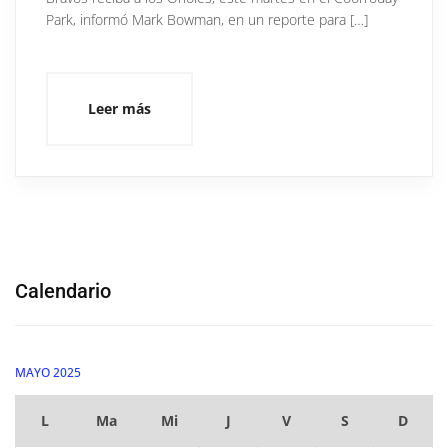
Park, informó Mark Bowman, en un reporte para […]
Leer más
Calendario
MAYO 2025
L
Ma
Mi
J
V
S
D