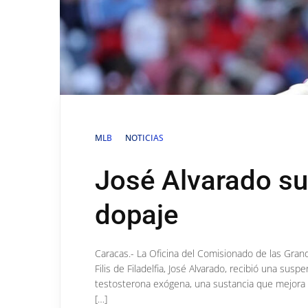
MLB
NOTICIAS
José Alvarado su
dopaje
Caracas.- La Oficina del Comisionado de las Grand
Filis de Filadelfia, José Alvarado, recibió una sus
testosterona exógena, una sustancia que mejora 
[…]