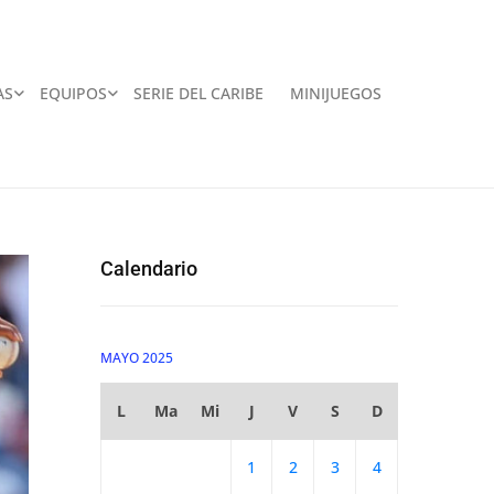
AS
EQUIPOS
SERIE DEL CARIBE
MINIJUEGOS
Calendario
MAYO 2025
L
Ma
Mi
J
V
S
D
1
2
3
4