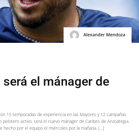
Alexander Mendoza
 será el mánager de
 con 15 temporadas de experiencia en las Mayores y 12 campañas
o pelotero activo, será el nuevo mánager de Caribes de Anzoátegui,
 fue hecho por el equipo el miércoles por la mañana. […]