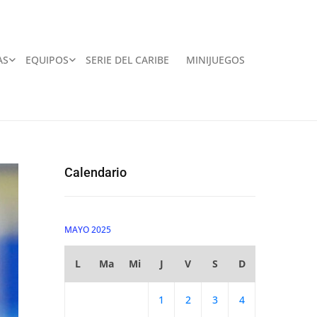
AS
EQUIPOS
SERIE DEL CARIBE
MINIJUEGOS
Calendario
MAYO 2025
L
Ma
Mi
J
V
S
D
1
2
3
4