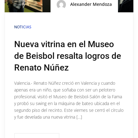
Alexander Mendoza
NOTICIAS
Nueva vitrina en el Museo
de Beisbol resalta logros de
Renato Núñez
Valencia.- Renato Núñez creció en Valencia y cuando
apenas era un niño, que soñaba con ser un pelotero
profesional, visitó el Museo de Beisbol-Salón de la Fama
y probó su swing en la máquina de bateo ubicada en el
segundo piso del recinto. Este viernes se cerró el círculo
y fue develada una nueva vitrina […]