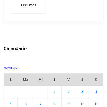
Leer más
Calendario
MAYO 2025
L
Ma
Mi
J
V
S
D
1
2
3
4
5
6
7
8
9
10
11