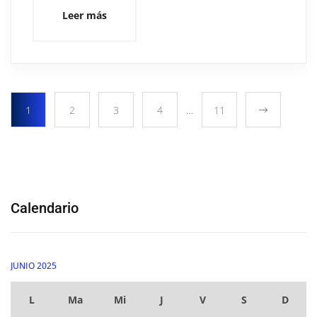
Leer más
1
2
3
4
…
11
Calendario
JUNIO 2025
L
Ma
Mi
J
V
S
D