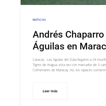
NOTICIAS
Andrés Chaparro 
Águilas en Mara
Caracas.- Las Águilas del Zulia llegaron a 24 tri
Tigres de Aragua, esta vez con marcador de 3 carr
Colmenares de Maracay. Así, los rapaces sumaron s
Leer más