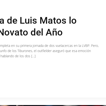
a de Luis Matos lo
 Novato del Año
ompleta en su primera jornada de dos vuelacercas en la LVBP. Pero,
riunfo de los Tiburones, el outfielder aseguró que esa emoción
 hablando de los dos […]