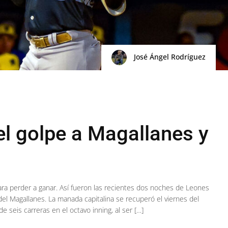
José Ángel Rodríguez
el golpe a Magallanes y
ara perder a ganar. Así fueron las recientes dos noches de Leones
del Magallanes. La manada capitalina se recuperó el viernes del
de seis carreras en el octavo inning, al ser […]