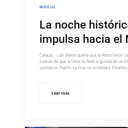
NOTICIAS
La noche históric
impulsa hacia el
Caracas.- Luis Matos quería que la fiesta fuese c
a pesar de que la torta no llevó la guinda de un t
sentida en Puerto La Cruz no la olvidará. Estamos
Leer más