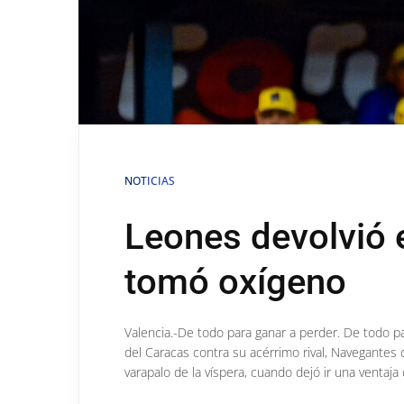
NOTICIAS
Leones devolvió 
tomó oxígeno
Valencia.-De todo para ganar a perder. De todo p
del Caracas contra su acérrimo rival, Navegantes 
varapalo de la víspera, cuando dejó ir una ventaja 