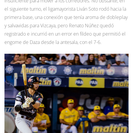
insuficiente para mover a los corredores. No obstante, en
el siguiente turno, el ligamayorista Liván Soto rodó hacia la
primera base, una conexión que tenía aroma de dobleplay
y salvavidas para Vizcaya, pero Renato Núñez quedó
registrado e incurrió en un error en fildeo que permitió el
engome de Daza desde la antesala, con el 7-6.