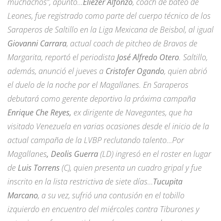
muchachos”, apuntó…
Eliézer Alfonzo
, coach de bateo de
Leones, fue registrado como parte del cuerpo técnico de los
Saraperos de Saltillo en la Liga Mexicana de Beisbol, al igual
Giovanni Carrara
, actual coach de pitcheo de Bravos de
Margarita, reportó el periodista
José Alfredo Otero
. Saltillo,
además, anunció el jueves a
Cristofer Ogando
, quien abrió
el duelo de la noche por el Magallanes. En Saraperos
debutará como gerente deportivo la próxima campaña
Enrique Che Reyes,
ex dirigente de Navegantes, que ha
visitado Venezuela en varias ocasiones desde el inicio de la
actual campaña de la LVBP reclutando talento…Por
Magallanes
, Deolis Guerra
(LD) ingresó en el roster en lugar
de
Luis Torrens
(C), quien presenta un cuadro gripal y fue
inscrito en la lista restrictiva de siete días…
Tucupita
Marcano
, a su vez, sufrió una contusión en el tobillo
izquierdo en encuentro del miércoles contra Tiburones y