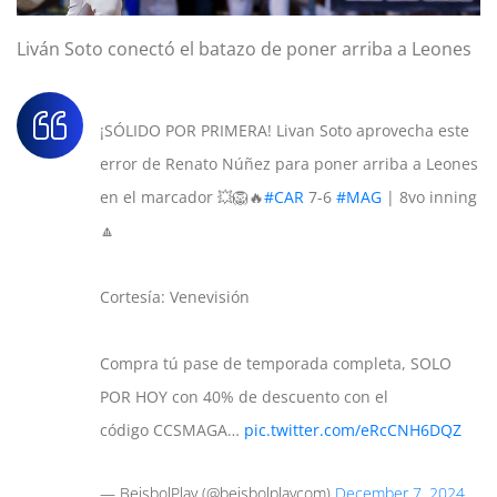
Liván Soto conectó el batazo de poner arriba a Leones
¡SÓLIDO POR PRIMERA! Livan Soto aprovecha este
error de Renato Núñez para poner arriba a Leones
en el marcador 💥🦁🔥
#CAR
7-6
#MAG
| 8vo inning
🔼
Cortesía: Venevisión
Compra tú pase de temporada completa, SOLO
POR HOY con 40% de descuento con el
código CCSMAGA…
pic.twitter.com/eRcCNH6DQZ
— BeisbolPlay (@beisbolplaycom)
December 7, 2024