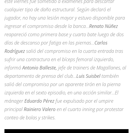
este viernes fue sometido a exámenes para descartar
cualquier tipo de daño estructural. Según declaró el
jugador, no hay una lesión mayor y estuvo disponible para
ingresar el compromiso desde la banca…
Renato Núñez
reapareció como primera base y cuarto bate luego de dos
días de descanso por fatiga en las piernas…
Carlos
Rodríguez
salió del compromiso en la cuarta entrada tras
sufrir una contractura en el bíceps femoral izquierdo,
informó
Antonio Balleste,
jefe de trainers de Magallanes, al
departamento de prensa del club…
Luis Suisbel
también
salió del compromiso por un aparente tirón en la pierna
izquierda en el sexto episodio, en una acción similar…El
mánager
Eduardo Pérez
fue expulsado por el umpire
principal
Rainiero Valero
en el cuarto inning por protestar
conteo de bolas y strikes.