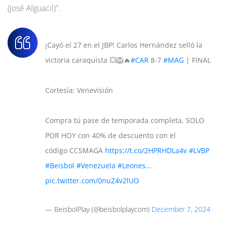
(José Alguacil)”.
¡Cayó el 27 en el JBP! Carlos Hernández selló la
victoria caraquista 💥🦁🔥
#CAR
8-7
#MAG
| FINAL
Cortesía: Venevisión
Compra tú pase de temporada completa, SOLO
POR HOY con 40% de descuento con el
código CCSMAGA
https://t.co/2HPRHDLa4v
#LVBP
#Beisbol
#Venezuela
#Leones
…
pic.twitter.com/0nuZ4v2lUO
— BeisbolPlay (@beisbolplaycom)
December 7, 2024