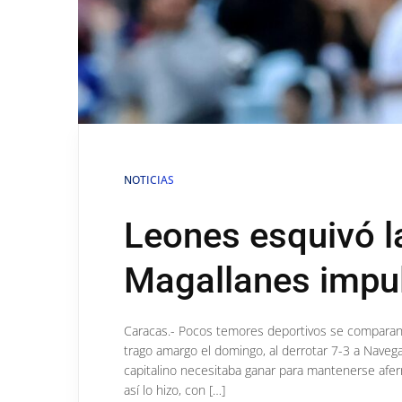
NOTICIAS
Leones esquivó l
Magallanes impul
Caracas.- Pocos temores deportivos se comparan 
trago amargo el domingo, al derrotar 7-3 a Naveg
capitalino necesitaba ganar para mantenerse afe
así lo hizo, con […]