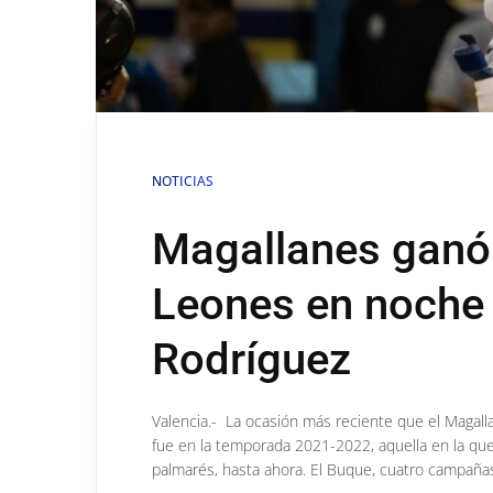
NOTICIAS
Magallanes ganó s
Leones en noche
Rodríguez
Valencia.- La ocasión más reciente que el Magalla
fue en la temporada 2021-2022, aquella en la que
palmarés, hasta ahora. El Buque, cuatro campañas 