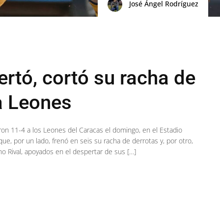
José Ángel Rodríguez
rtó, cortó su racha de
 a Leones
on 11-4 a los Leones del Caracas el domingo, en el Estadio
e, por un lado, frenó en seis su racha de derrotas y, por otro,
rno Rival, apoyados en el despertar de sus […]