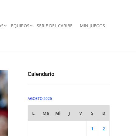
AS
EQUIPOS
SERIE DEL CARIBE
MINIJUEGOS
Calendario
AGOSTO 2026
L
Ma
Mi
J
V
S
D
1
2