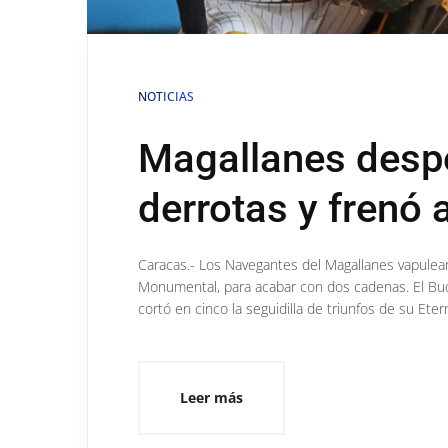
NOTICIAS
Magallanes despe
derrotas y frenó
Caracas.- Los Navegantes del Magallanes vapulear
Monumental, para acabar con dos cadenas. El Buqu
cortó en cinco la seguidilla de triunfos de su Ete
Leer más