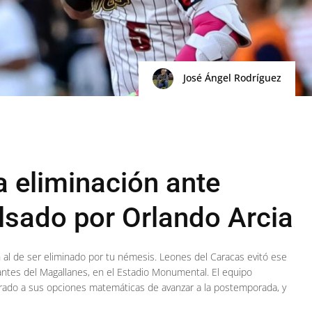
José Ángel Rodríguez
a eliminación ante
sado por Orlando Arcia
al de ser eliminado por tu némesis. Leones del Caracas evitó ese
antes del Magallanes, en el Estadio Monumental. El equipo
rrado a sus opciones matemáticas de avanzar a la postemporada, y