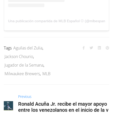
Una publicación compartida de MLB Español ⚾️ (@mlbespanol)
Tags
Aguilas del Zulia
,
Jackson Chourio
,
Jugador de la Semana
,
Milwaukee Brewers
,
MLB
Previous
Ronald Acuña Jr. recibe el mayor apoyo
entre los venezolanos en el inicio de la v