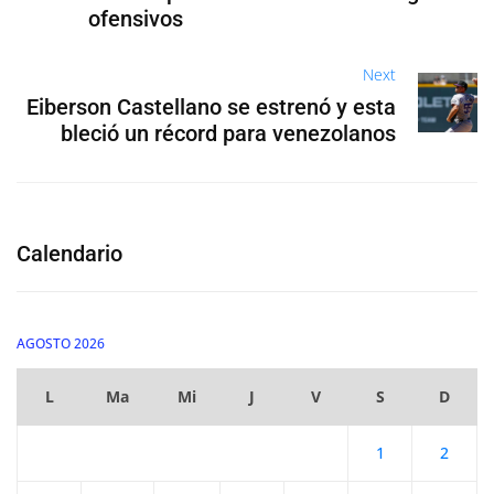
ofensivos
Next
Eiberson Castellano se estrenó y esta
bleció un récord para venezolanos
Calendario
AGOSTO 2026
L
Ma
Mi
J
V
S
D
1
2