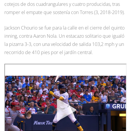
cotejos de dos cuadrangulares y cuatro producidas, tras
romper el empate que sostenía con Torres (3, 2018-2019).
Jackson Chourio se fue para la calle en el cierre del quinto
inning, contra Aaron Nola. Un estacazo solitario que igualó
la pizarra 3-3, con una velocidad de salida 103,2 mph y un
recorrido de 410 pies por el jardín central.