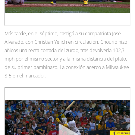
Más tarde, en el séptimo, castigó a su compatriota José
Alvarado, con Christian Yelich en circulación. Chourio hizo
añicos una recta cortada del zurdo, tras devolverla 102,3
mph por el mismo sector y a la misma distancia del plato,
de su primer bambinazo. La conexión acercó a Milwaukee
8-5 en el marcador.