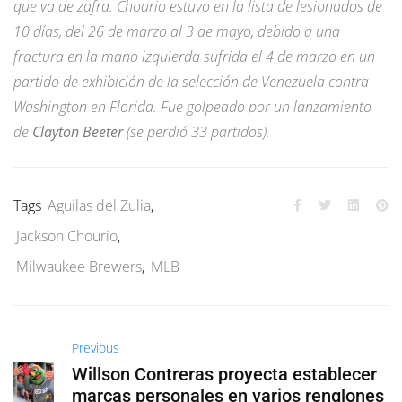
que va de zafra. Chourio estuvo en la lista de lesionados de
10 días, del 26 de marzo al 3 de mayo, debido a una
fractura en la mano izquierda sufrida el 4 de marzo en un
partido de exhibición de la selección de Venezuela contra
Washington en Florida. Fue golpeado por un lanzamiento
de
Clayton Beeter
(se perdió 33 partidos).
Tags
Aguilas del Zulia
,
Jackson Chourio
,
Milwaukee Brewers
,
MLB
Previous
Willson Contreras proyecta establecer
marcas personales en varios renglones