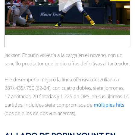
Jackson Chourio volvería a la carga en el noveno, con un
sencillo productor que le dio cifras definitivas al tanteador.
Ese desempeño mejoró la línea ofensiva del zuliano a
387/.435/.790 (62-24), con cuatro dobles, siete jonrones,
17 anotadas, 20 fletadas y 1.225 de OPS, en sus últimos 14
partidos, incluidos siete compromisos de
múltiples hits
(dos de ellos de dos vuelacercas).