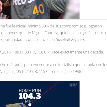
ria fue la inicial (mínimo 80% de sus compromisos), lograron
ada menos que de Miguel Cabrera, quien lo consiguió en cinco
res oportunidades, de acuerdo con
Baseball-Reference
.
en 2016 (188 H, 38 HR, 108 CI). Hace exactamente una década.
ho más atrás para encontrar a un inicialista que cumpla con lo
aughn (205 H, 40 HR, 115 CI), en el lejano 1998.