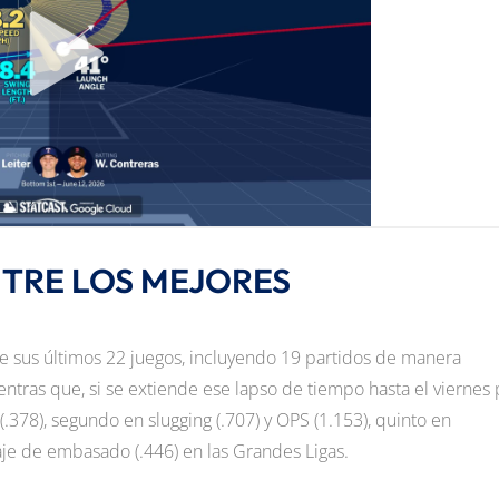
TRE LOS MEJORES
de sus últimos 22 juegos, incluyendo 19 partidos de manera
entras que, si se extiende ese lapso de tiempo hasta el viernes 
(.378), segundo en slugging (.707) y OPS (1.153), quinto en
aje de embasado (.446) en las Grandes Ligas.