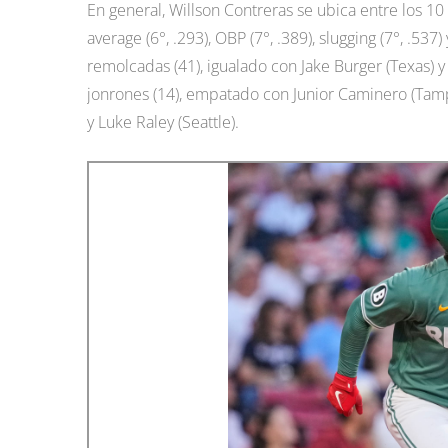
En general, Willson Contreras se ubica entre los 1
average (6°, .293), OBP (7°, .389), slugging (7°, .5
remolcadas (41), igualado con Jake Burger (Texas)
jonrones (14), empatado con Junior Caminero (Tam
y Luke Raley (Seattle).