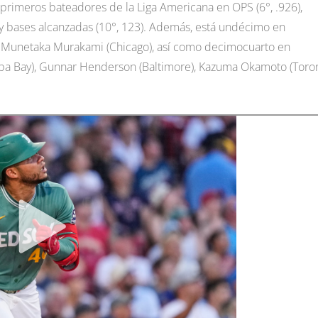
0 primeros bateadores de la Liga Americana en OPS (6°, .926),
37) y bases alcanzadas (10°, 123). Además, está undécimo en
 y Munetaka Murakami (Chicago), así como decimocuarto en
pa Bay), Gunnar Henderson (Baltimore), Kazuma Okamoto (Toro