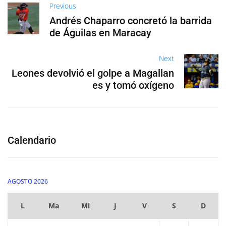
Previous
Andrés Chaparro concretó la barrida
de Águilas en Maracay
Next
Leones devolvió el golpe a Magallan
es y tomó oxígeno
Calendario
AGOSTO 2026
L
Ma
Mi
J
V
S
D