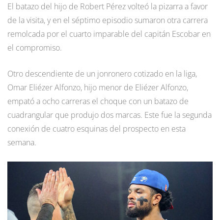
El batazo del hijo de Robert Pérez volteó la pizarra a favor
de la visita, y en el séptimo episodio sumaron otra carrera
remolcada por el cuarto imparable del capitán Escobar en
el compromiso.
Otro descendiente de un jonronero cotizado en la liga,
Omar Eliézer Alfonzo, hijo menor de Eliézer Alfonzo,
empató a ocho carreras el choque con un batazo de
cuadrangular que produjo dos marcas. Este fue la segunda
conexión de cuatro esquinas del prospecto en esta
semana.