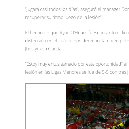
“Jugará casi todos los días”, aseguró el mánager Do
recuperar su ritmo luego de la lesión”.
El hecho de que Ryan O’Hearn fuese inscrito el fin
distensión en el cuádriceps derecho, también pote
Jhostynxon García.
“Estoy muy entusiasmado por esta oportunidad” afir
lesión en las Ligas Menores se fue de 5-5 con tres