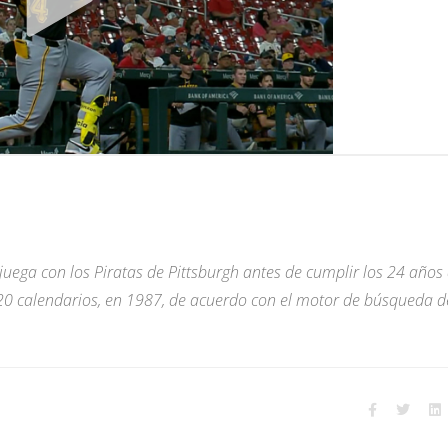
uega con los Piratas de Pittsburgh antes de cumplir los 24 años
 20 calendarios, en 1987, de acuerdo con el motor de búsqueda d