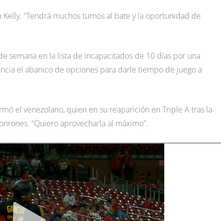
n Kelly. “Tendrá muchos turnos al bate y la oportunidad de
 de semana en la lista de incapacitados de 10 días por una
ncia el abanico de opciones para darle tiempo de juego a
mó el venezolano, quien en su reaparición en Triple A tras la
 jonrones. “Quiero aprovecharla al máximo”.