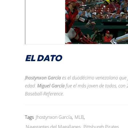
EL DATO
Jhostynxon García
es el duodécimo venezolano que j
edad.
Miguel García
fue el más joven de todos, con
Baseball-Reference.
Tags
Jhostynxon García
,
MLB
,
Navegantes del Magallanes
,
Pittsburgh Pirates
,