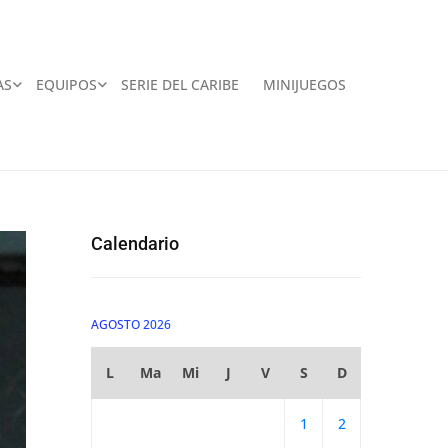
AS
EQUIPOS
SERIE DEL CARIBE
MINIJUEGOS
Calendario
AGOSTO 2026
L
Ma
Mi
J
V
S
D
1
2