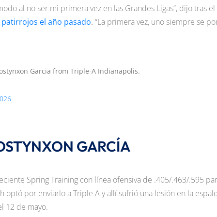
o al no ser mi primera vez en las Grandes Ligas”, dijo tras el
 patirrojos el año pasado
.
“La primera vez, uno siempre se po
tynxon Garcia from Triple-A Indianapolis.
2026
OSTYNXON GARCÍA
eciente Spring Training con línea ofensiva de .405/.463/.595 pa
optó por enviarlo a Triple A y allí sufrió una lesión en la espal
el 12 de mayo.