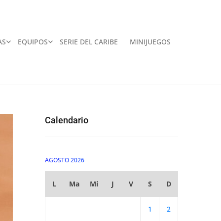
AS
EQUIPOS
SERIE DEL CARIBE
MINIJUEGOS
Calendario
AGOSTO 2026
L
Ma
Mi
J
V
S
D
1
2