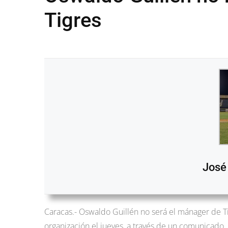
Tigres
José
Caracas.- Oswaldo Guillén no será el mánager de T
organización el jueves, a través de un comunicado.