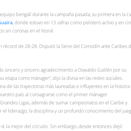
l equipo bengalí durante la campaña pasada, su primera en la L
Guaira
, donde estuvo en 13 zafras como pelotero activo y en ci
s sin coronas en el litoral.
on récord de 28-28. Disputó la Serie del Comodín ante Caribes 
ás sincero y sincero agradecimiento a Oswaldo Guillén por su
su etapa como mánager”, dijo la divisa en las redes sociales.
a de las trayectorias más laureadas e influyentes en la historia
 nuestro país al consagrarse como el primer mánager
s Grandes Ligas, además de sumar campeonatos en el Caribe y
el liderazgo, la disciplina y un profundo conocimiento del jueg
4, la mejor del circuito. Sin embargo, desde entonces dejó