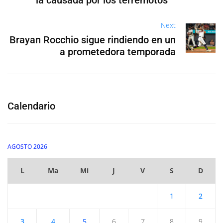
ia causada por los terremotos
Next
Brayan Rocchio sigue rindiendo en un
a prometedora temporada
Calendario
AGOSTO 2026
L
Ma
Mi
J
V
S
D
1
2
3
4
5
6
7
8
9