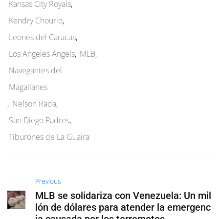
Kansas City Royals
,
Kendry Chourio
,
Leones del Caracas
,
Los Angeles Angels
,
MLB
,
Navegantes del
Magallanes
,
Nelson Rada
,
San Diego Padres
,
Tiburones de La Guaira
Previous
MLB se solidariza con Venezuela: Un mil
lón de dólares para atender la emergenc