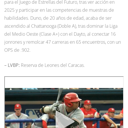
para el Juego de Estrellas del Futuro, tras ver acción en
2025 y participar en las competencias de muestras de
habilidades. Duno, de 20 años de edad, acaba de ser
ascendido al Chattanooga (Doble A), tras dominar la Liga
del Medio Oeste (Clase A+) con el Dayto, al conectar 16
jonrones y remolcar 47 carreras en 65 encuentros, con un
OPS de .902.
– LVBP:
Reserva de Leones del Caracas.