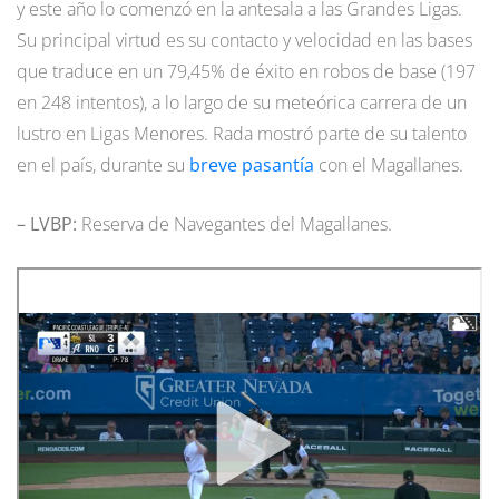
y este año lo comenzó en la antesala a las Grandes Ligas.
Su principal virtud es su contacto y velocidad en las bases
que traduce en un 79,45% de éxito en robos de base (197
en 248 intentos), a lo largo de su meteórica carrera de un
lustro en Ligas Menores. Rada mostró parte de su talento
en el país, durante su
breve pasantía
con el Magallanes.
– LVBP:
Reserva de Navegantes del Magallanes.