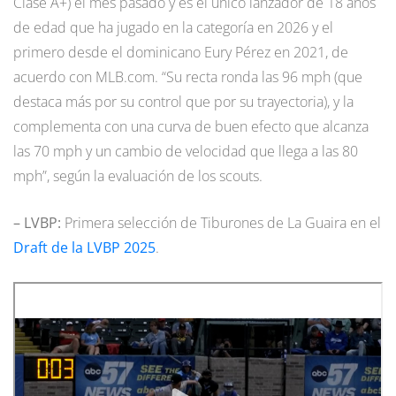
Clase A+) el mes pasado y es el único lanzador de 18 años
de edad que ha jugado en la categoría en 2026 y el
primero desde el dominicano Eury Pérez en 2021, de
acuerdo con MLB.com. “Su recta ronda las 96 mph (que
destaca más por su control que por su trayectoria), y la
complementa con una curva de buen efecto que alcanza
las 70 mph y un cambio de velocidad que llega a las 80
mph”, según la evaluación de los scouts.
– LVBP:
Primera selección de Tiburones de La Guaira en el
Draft de la LVBP 2025
.