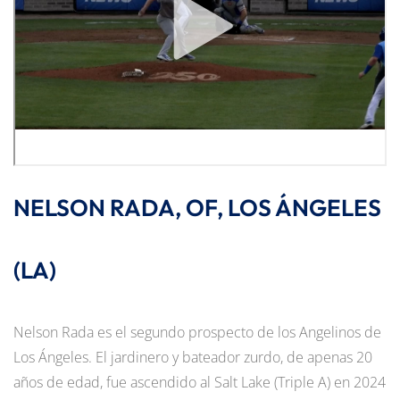
NELSON RADA, OF, LOS ÁNGELES
(LA)
Nelson Rada es el segundo prospecto de los Angelinos de
Los Ángeles. El jardinero y bateador zurdo, de apenas 20
años de edad, fue ascendido al Salt Lake (Triple A) en 2024