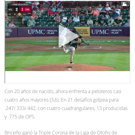
Con 20 años de nacido, ahora enfrenta a peloteros casi
cuatro años mayores (3,6). En 21 desafíos golpea para
.247/.333/.442, con cuatro cuadrangulares, 13 producidas
y .775 de OPS.
Briceño ganó la Triple Corona de la Liga de Otoño de