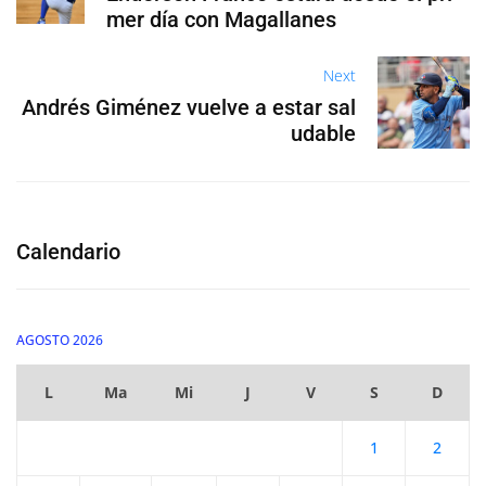
mer día con Magallanes
Next
Andrés Giménez vuelve a estar sal
udable
Calendario
AGOSTO 2026
L
Ma
Mi
J
V
S
D
1
2