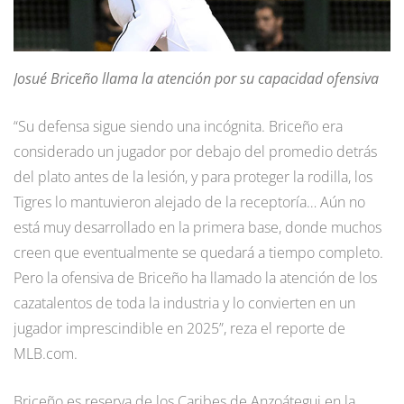
Josué Briceño llama la atención por su capacidad ofensiva
“Su defensa sigue siendo una incógnita. Briceño era
considerado un jugador por debajo del promedio detrás
del plato antes de la lesión, y para proteger la rodilla, los
Tigres lo mantuvieron alejado de la receptoría… Aún no
está muy desarrollado en la primera base, donde muchos
creen que eventualmente se quedará a tiempo completo.
Pero la ofensiva de Briceño ha llamado la atención de los
cazatalentos de toda la industria y lo convierten en un
jugador imprescindible en 2025”, reza el reporte de
MLB.com.
Briceño es reserva de los Caribes de Anzoátegui en la