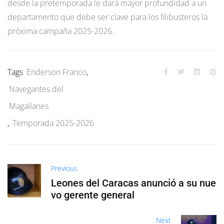
desde la pretemporada le dará mayor profundidad a un
departamento que debe ser clave para los filibusteros la
próxima campaña 2025-2026.
Tags
Enderson Franco
,
Navegantes del
Magallanes
,
Temporada 2025-2026
Previous
Leones del Caracas anunció a su nue
vo gerente general
Next