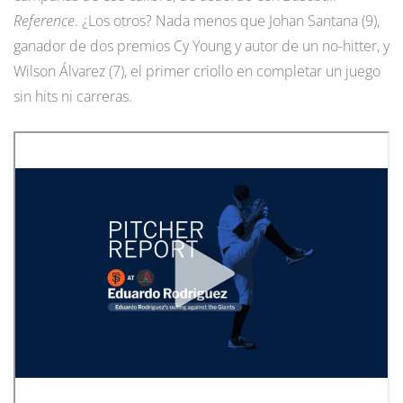
Reference
. ¿Los otros? Nada menos que Johan Santana (9),
ganador de dos premios Cy Young y autor de un no-hitter, y
Wilson Álvarez (7), el primer criollo en completar un juego
sin hits ni carreras.