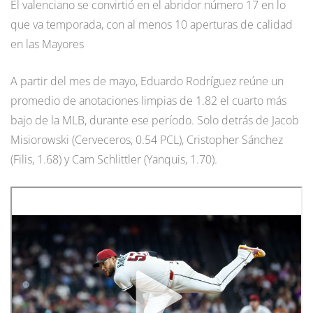
El valenciano se convirtió en el abridor número 17 en lo
que va temporada, con al menos 10 aperturas de calidad
en las Mayores
A partir del mes de mayo, Eduardo Rodríguez reúne un
promedio de anotaciones limpias de 1.82 el cuarto más
bajo de la MLB, durante ese período. Solo detrás de Jacob
Misiorowski (Cerveceros, 0.54 PCL), Cristopher Sánchez
(Filis, 1.68) y Cam Schlittler (Yanquis, 1.70).