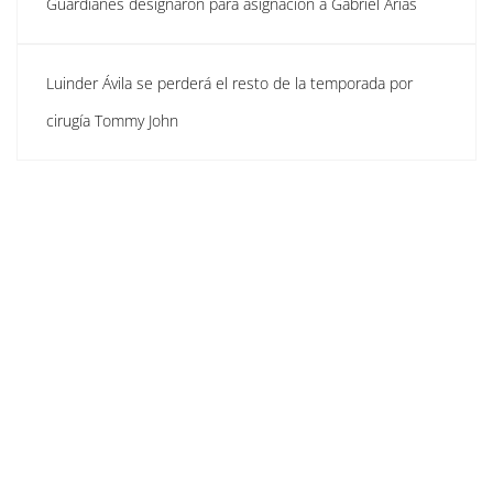
Guardianes designaron para asignación a Gabriel Arias
Luinder Ávila se perderá el resto de la temporada por
cirugía Tommy John