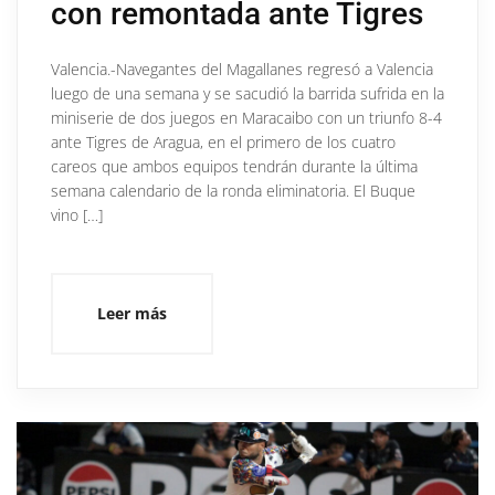
con remontada ante Tigres
Valencia.-Navegantes del Magallanes regresó a Valencia
luego de una semana y se sacudió la barrida sufrida en la
miniserie de dos juegos en Maracaibo con un triunfo 8-4
ante Tigres de Aragua, en el primero de los cuatro
careos que ambos equipos tendrán durante la última
semana calendario de la ronda eliminatoria. El Buque
vino […]
Leer más