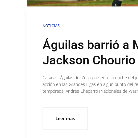
NOTICIAS
Águilas barrió a
Jackson Chourio 
Caracas.-Águilas del Zulia presentó la noche del 
acción en las Grandes Ligas en algún punto del reci
temporada: Andrés Chaparro (Nacionales de Washi
Leer más