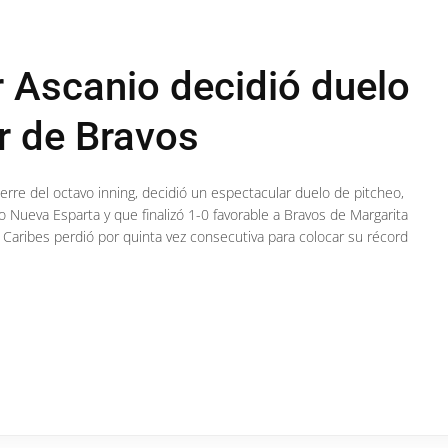
 Ascanio decidió duelo
r de Bravos
erre del octavo inning, decidió un espectacular duelo de pitcheo,
o Nueva Esparta y que finalizó 1-0 favorable a Bravos de Margarita
 Caribes perdió por quinta vez consecutiva para colocar su récord