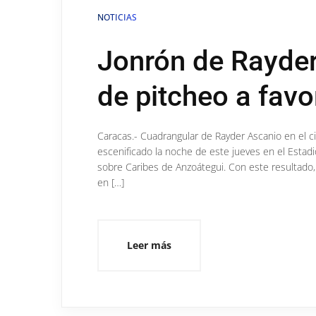
NOTICIAS
Jonrón de Rayder
de pitcheo a favo
Caracas.- Cuadrangular de Rayder Ascanio en el ci
escenificado la noche de este jueves en el Estadi
sobre Caribes de Anzoátegui. Con este resultado,
en […]
Leer más