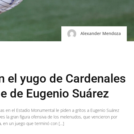
Alexander Mendoza
 el yugo de Cardenales
he de Eugenio Suárez
cas en el Estadio Monumental le piden a gritos a Eugenio Suárez
eves la gran figura ofensiva de los melenudos, que vencieron por
a, en un juego que terminó con […]