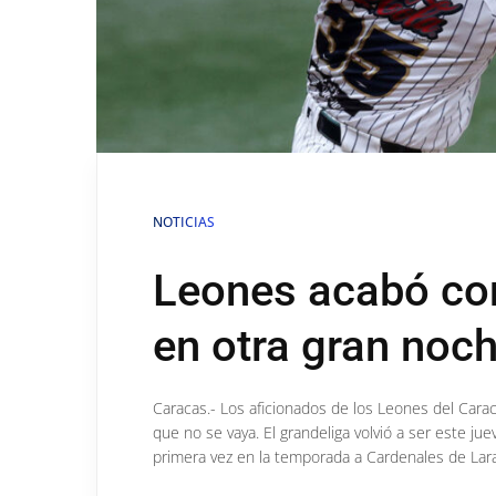
NOTICIAS
Leones acabó con
en otra gran noc
Caracas.- Los aficionados de los Leones del Cara
que no se vaya. El grandeliga volvió a ser este ju
primera vez en la temporada a Cardenales de Lar