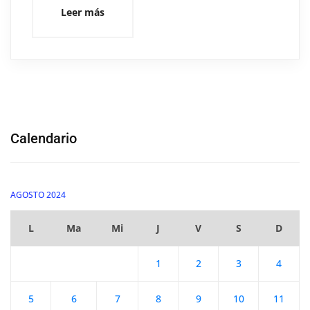
Leer más
Calendario
AGOSTO 2024
L
Ma
Mi
J
V
S
D
1
2
3
4
5
6
7
8
9
10
11