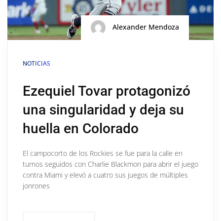
Alexander Mendoza
NOTICIAS
Ezequiel Tovar protagonizó
una singularidad y deja su
huella en Colorado
El campocorto de los Rockies se fue para la calle en
turnos seguidos con Charlie Blackmon para abrir el juego
contra Miami y elevó a cuatro sus juegos de múltiples
jonrones