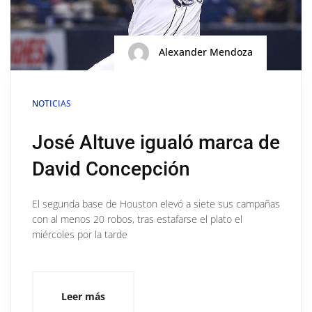
Alexander Mendoza
NOTICIAS
José Altuve igualó marca de
David Concepción
El segunda base de Houston elevó a siete sus campañas
con al menos 20 robos, tras estafarse el plato el
miércoles por la tarde
Leer más