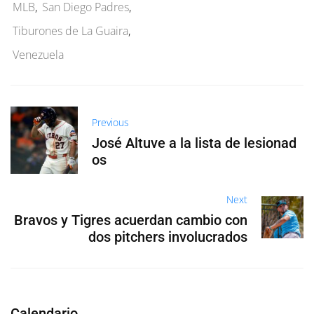
MLB
,
San Diego Padres
,
Tiburones de La Guaira
,
Venezuela
Previous
José Altuve a la lista de lesionad
os
Next
Bravos y Tigres acuerdan cambio con
dos pitchers involucrados
Calendario