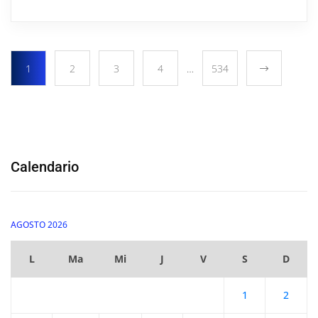
1
2
3
4
…
534
Calendario
AGOSTO 2026
L
Ma
Mi
J
V
S
D
1
2