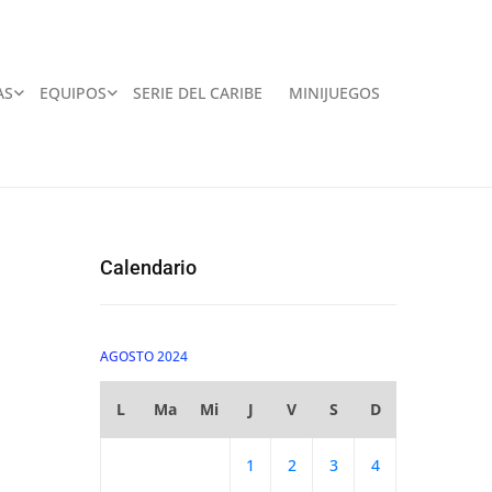
AS
EQUIPOS
SERIE DEL CARIBE
MINIJUEGOS
Calendario
AGOSTO 2024
L
Ma
Mi
J
V
S
D
1
2
3
4