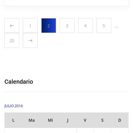
1
2
3
4
5
…
20
Calendario
JULIO 2016
L
Ma
Mi
J
V
S
D