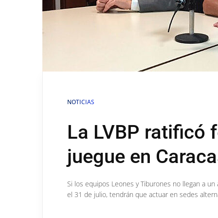
NOTICIAS
La LVBP ratificó 
juegue en Caraca
Si los equipos Leones y Tiburones no llegan a un
el 31 de julio, tendrán que actuar en sedes alte