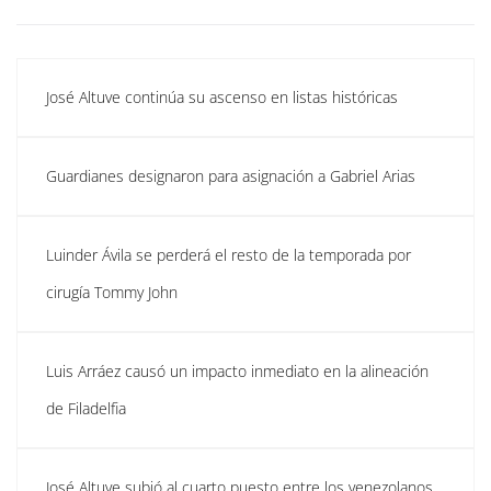
José Altuve continúa su ascenso en listas históricas
Guardianes designaron para asignación a Gabriel Arias
Luinder Ávila se perderá el resto de la temporada por
cirugía Tommy John
Luis Arráez causó un impacto inmediato en la alineación
de Filadelfia
José Altuve subió al cuarto puesto entre los venezolanos