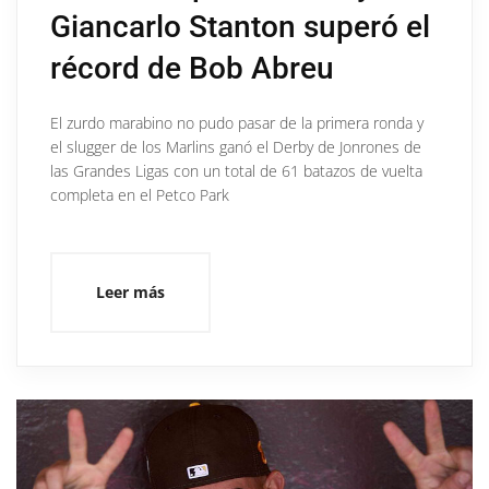
Giancarlo Stanton superó el
récord de Bob Abreu
El zurdo marabino no pudo pasar de la primera ronda y
el slugger de los Marlins ganó el Derby de Jonrones de
las Grandes Ligas con un total de 61 batazos de vuelta
completa en el Petco Park
Leer más