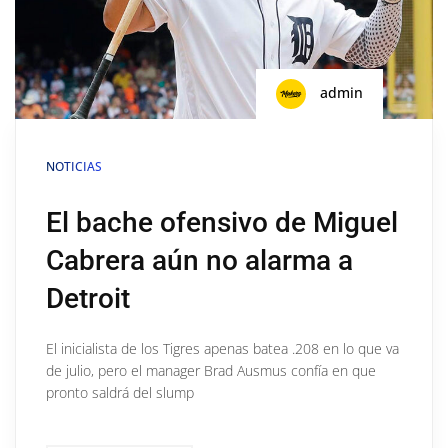
admin
NOTICIAS
El bache ofensivo de Miguel
Cabrera aún no alarma a
Detroit
El inicialista de los Tigres apenas batea .208 en lo que va
de julio, pero el manager Brad Ausmus confía en que
pronto saldrá del slump