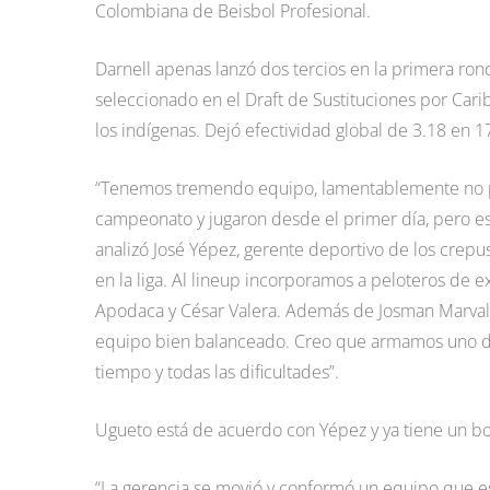
Colombiana de Beisbol Profesional.
Darnell apenas lanzó dos tercios en la primera ron
seleccionado en el Draft de Sustituciones por Car
los indígenas. Dejó efectividad global de 3.18 en 17
“Tenemos tremendo equipo, lamentablemente no pud
campeonato y jugaron desde el primer día, pero es
analizó José Yépez, gerente deportivo de los crepu
en la liga. Al lineup incorporamos a peloteros de 
Apodaca y César Valera. Además de Josman Marval, 
equipo bien balanceado. Creo que armamos uno de l
tiempo y todas las dificultades”.
Ugueto está de acuerdo con Yépez y ya tiene un bo
“La gerencia se movió y conformó un equipo que e