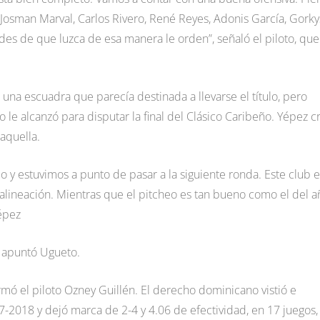
a, Josman Marval, Carlos Rivero, René Reyes, Adonis García, Gorky
s de que luzca de esa manera le orden”, señaló el piloto, que
na escuadra que parecía destinada a llevarse el título, pero
 le alcanzó para disputar la final del Clásico Caribeño. Yépez c
aquella.
y estuvimos a punto de pasar a la siguiente ronda. Este club e
alineación. Mientras que el pitcheo es tan bueno como el del a
épez
, apuntó Ugueto.
rmó el piloto Ozney Guillén. El derecho dominicano vistió e
-2018 y dejó marca de 2-4 y 4.06 de efectividad, en 17 juegos,