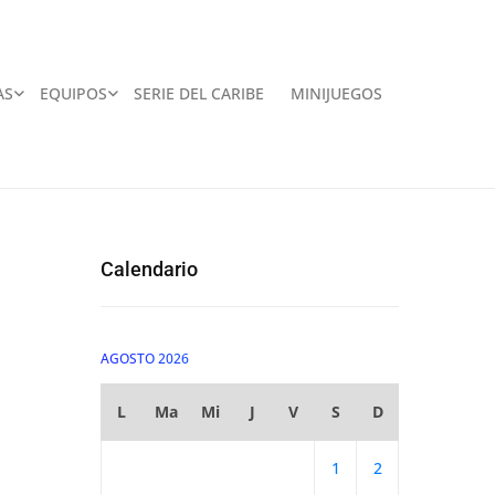
AS
EQUIPOS
SERIE DEL CARIBE
MINIJUEGOS
Calendario
AGOSTO 2026
L
Ma
Mi
J
V
S
D
1
2