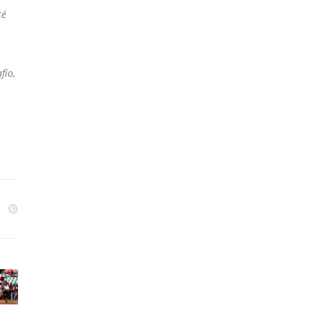
té
fío,