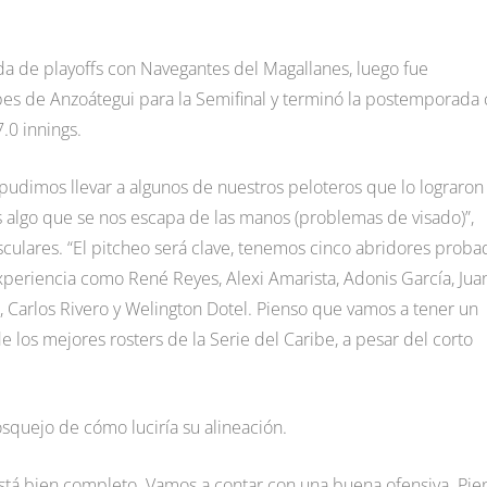
da de playoffs con Navegantes del Magallanes, luego fue
ibes de Anzoátegui para la Semifinal y terminó la postemporada
.0 innings.
imos llevar a algunos de nuestros peloteros que lo lograron 
 algo que se nos escapa de las manos (problemas de visado)”,
sculares. “El pitcheo será clave, tenemos cinco abridores proba
experiencia como René Reyes, Alexi Amarista, Adonis García, Jua
Carlos Rivero y Welington Dotel. Pienso que vamos a tener un
os mejores rosters de la Serie del Caribe, a pesar del corto
squejo de cómo luciría su alineación.
stá bien completo. Vamos a contar con una buena ofensiva. Pie