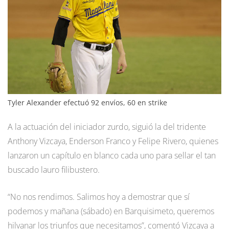
Tyler Alexander efectuó 92 envíos, 60 en strike
A la actuación del iniciador zurdo, siguió la del tridente
Anthony Vizcaya, Enderson Franco y Felipe Rivero, quienes
lanzaron un capítulo en blanco cada uno para sellar el tan
buscado lauro filibustero.
“No nos rendimos. Salimos hoy a demostrar que sí
podemos y mañana (sábado) en Barquisimeto, queremos
hilvanar los triunfos que necesitamos”, comentó Vizcaya a