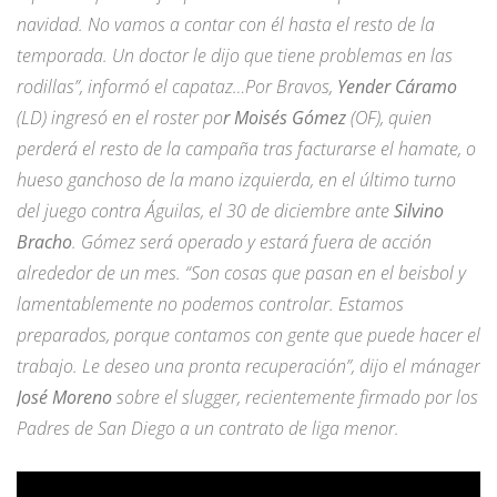
navidad. No vamos a contar con él hasta el resto de la
temporada. Un doctor le dijo que tiene problemas en las
rodillas”, informó el capataz…Por Bravos,
Yender Cáramo
(LD) ingresó en el roster po
r Moisés Gómez
(OF), quien
perderá el resto de la campaña tras facturarse el hamate, o
hueso ganchoso de la mano izquierda, en el último turno
del juego contra Águilas, el 30 de diciembre ante
Silvino
Bracho
. Gómez será operado y estará fuera de acción
alrededor de un mes. “Son cosas que pasan en el beisbol y
lamentablemente no podemos controlar. Estamos
preparados, porque contamos con gente que puede hacer el
trabajo. Le deseo una pronta recuperación”, dijo el mánager
José Moreno
sobre el slugger, recientemente firmado por los
Padres de San Diego a un contrato de liga menor.