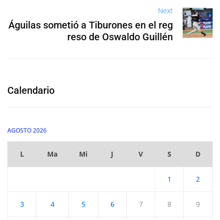
Next
Águilas sometió a Tiburones en el reg
reso de Oswaldo Guillén
Calendario
AGOSTO 2026
L
Ma
Mi
J
V
S
D
1
2
3
4
5
6
7
8
9